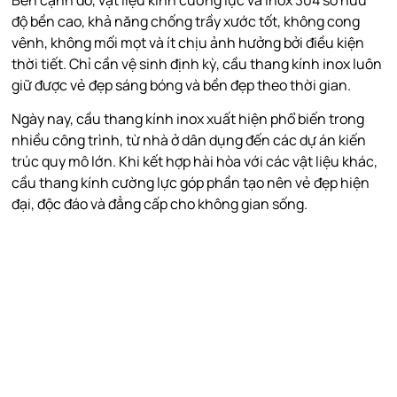
Bên cạnh đó, vật liệu kính cường lực và inox 304 sở hữu
độ bền cao, khả năng chống trầy xước tốt, không cong
vênh, không mối mọt và ít chịu ảnh hưởng bởi điều kiện
thời tiết. Chỉ cần vệ sinh định kỳ, cầu thang kính inox luôn
giữ được vẻ đẹp sáng bóng và bền đẹp theo thời gian.
Ngày nay, cầu thang kính inox xuất hiện phổ biến trong
nhiều công trình, từ nhà ở dân dụng đến các dự án kiến
trúc quy mô lớn. Khi kết hợp hài hòa với các vật liệu khác,
cầu thang kính cường lực góp phần tạo nên vẻ đẹp hiện
đại, độc đáo và đẳng cấp cho không gian sống.