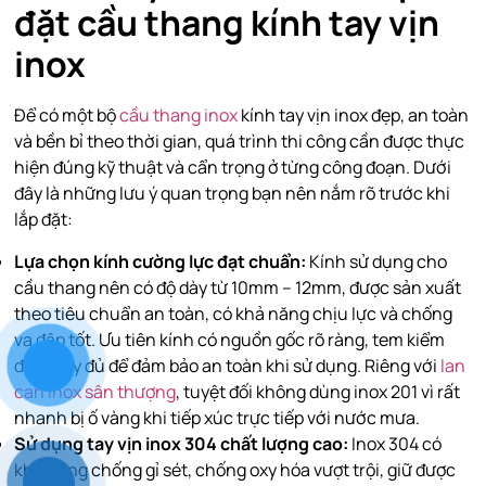
đặt cầu thang kính tay vịn
inox
Để có một bộ
cầu thang inox
kính tay vịn inox đẹp, an toàn
và bền bỉ theo thời gian, quá trình thi công cần được thực
hiện
đúng kỹ thuật và cẩn trọng ở từng công đoạn. Dưới
đây là những lưu ý quan trọng bạn nên nắm rõ trước khi
lắp đặt:
Lựa chọn kính cường lực đạt chuẩn:
Kính sử dụng cho
cầu thang nên có độ dày từ
10mm – 12mm
, được sản xuất
theo tiêu chuẩn an toàn, có khả năng chịu lực và chống
va đập tốt. Ưu tiên kính có
nguồn gốc rõ ràng, tem kiểm
định đầy đủ
để đảm bảo an toàn khi sử dụng. Riêng với
lan
can inox sân thượng
, tuyệt đối không dùng inox 201 vì rất
nhanh bị ố vàng khi tiếp xúc trực tiếp với nước mưa.
Sử dụng tay vịn inox 304 chất lượng cao:
Inox 304 có
khả năng
chống gỉ sét, chống oxy hóa
vượt trội, giữ được