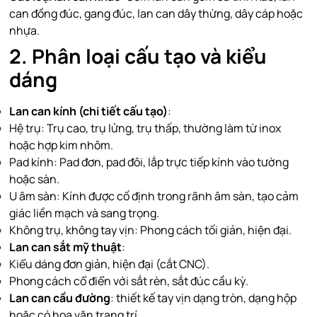
can đồng đúc, gang đúc, lan can dây thừng, dây cáp hoặc
nhựa.
2. Phân loại cấu tạo và kiểu
dáng
Lan can kính (chi tiết cấu tạo)
:
Hệ trụ: Trụ cao, trụ lửng, trụ thấp, thường làm từ inox
hoặc hợp kim nhôm.
Pad kính: Pad đơn, pad đôi, lắp trực tiếp kính vào tường
hoặc sàn.
U âm sàn: Kính được cố định trong rãnh âm sàn, tạo cảm
giác liền mạch và sang trọng.
Không trụ, không tay vịn: Phong cách tối giản, hiện đại.
Lan can sắt mỹ thuật
:
Kiểu dáng đơn giản, hiện đại (cắt CNC).
Phong cách cổ điển với sắt rèn, sắt đúc cầu kỳ.
Lan can cầu đường
: thiết kế tay vịn dạng tròn, dạng hộp
hoặc có hoa văn trang trí.