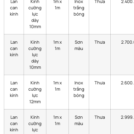
Lan
Kính
1m x
Inox
Thưa
2.400
can
cường
1m
trắng
kính
lực
bóng
dày
10mm
Lan
Kính
1m x
Sơn
Thưa
2.700
can
cường
1m
màu
kính
lực
dày
10mm
Lan
Kính
1m x
Inox
Thưa
2.600
can
cường
1m
trắng
kính
lực
bóng
12mm
Lan
Kính
1m x
Sơn
Thưa
2.999
can
cường
1m
màu
kính
lực