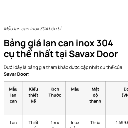
Mẫu lan can inox 304 bền bỉ
Bảng giá lan can inox 304
cụ thể nhất tại Savax Door
Dưới đây là bảng giá tham khảo được cập nhật cụ thể của
Savar Door:
Mẫu
Kiểu
Kích
Màu
Mật
Đ
lan
thiết
Thước
độ
(V
can
kế
thanh
Lan
Thiết
1m x
Inox
Thưa
1.499