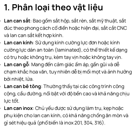
1. Phân loại theo vật liệu
Lan can sắt
: Bao gồm sắt hộp, sắt rèn, sắt mỹ thuật, sắt
đúc theo phong cách cổ điển hoặc hiện đại, sắt cắt CNC
và lan can sắt kết hợp kính.
Lan can kính
: Sử dụng kính cường lực đơn hoặc kính
cường lực dán an toàn (laminated), có thể thiết kế dạng
có trụ hoặc không trụ, kèm tay vịn hoặc không tay vịn.
Lan can gỗ
: Mang đến cảm giác ấm áp, gần gũi và dễ
chạm khắc hoa văn, tuy nhiên dễ bị mối mọt và ảnh hưởng
bởi nhiệt, lửa.
Lan can bê tông
: Thường thấy tại các công trình công
cộng, cầu đường, nổi bật với độ bền cao và khả năng chịu
lực tốt.
Lan can inox
: Chủ yếu được sử dụng làm trụ, kẹp hoặc
phụ kiện cho lan can kính, có khả năng chống ăn mòn và
gỉ sét hiệu quả (phổ biến là inox 201, 304, 316).