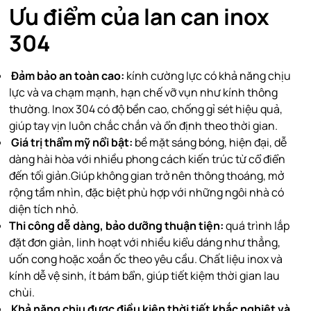
Ưu điểm của lan can inox
304
Đảm bảo an toàn cao:
kính cường lực có khả năng chịu
lực và va chạm mạnh, hạn chế vỡ vụn như kính thông
thường. Inox 304 có độ bền cao, chống gỉ sét hiệu quả,
giúp tay vịn luôn chắc chắn và ổn định theo thời gian.
Giá trị thẩm mỹ nổi bật:
bề mặt sáng bóng, hiện đại, dễ
dàng hài hòa với nhiều phong cách kiến trúc từ cổ điển
đến tối giản.Giúp không gian trở nên thông thoáng, mở
rộng tầm nhìn, đặc biệt phù hợp với những ngôi nhà có
diện tích nhỏ.
Thi công dễ dàng, bảo dưỡng thuận tiện:
quá trình lắp
đặt đơn giản, linh hoạt với nhiều kiểu dáng như thẳng,
uốn cong hoặc xoắn ốc theo yêu cầu. Chất liệu inox và
kính dễ vệ sinh, ít bám bẩn, giúp tiết kiệm thời gian lau
chùi.
Khả năng chịu được điều kiện thời tiết khắc nghiệt và