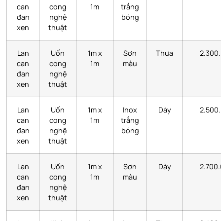
can
cong
1m
trắng
đan
nghệ
bóng
xen
thuật
Lan
Uốn
1m x
Sơn
Thưa
2.300
can
cong
1m
màu
đan
nghệ
xen
thuật
Lan
Uốn
1m x
Inox
Dày
2.500
can
cong
1m
trắng
đan
nghệ
bóng
xen
thuật
Lan
Uốn
1m x
Sơn
Dày
2.700
can
cong
1m
màu
đan
nghệ
xen
thuật