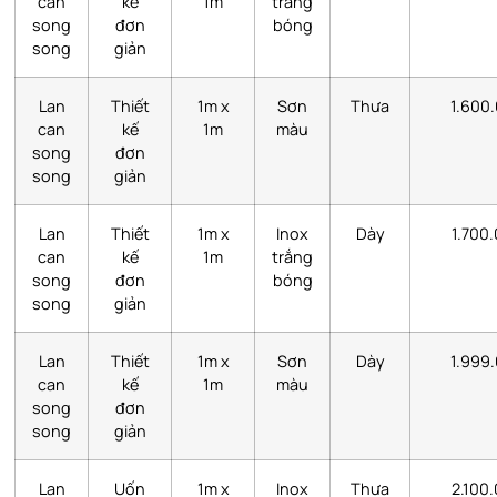
can
kế
1m
trắng
song
đơn
bóng
song
giản
Lan
Thiết
1m x
Sơn
Thưa
1.600
can
kế
1m
màu
song
đơn
song
giản
Lan
Thiết
1m x
Inox
Dày
1.700
can
kế
1m
trắng
song
đơn
bóng
song
giản
Lan
Thiết
1m x
Sơn
Dày
1.999
can
kế
1m
màu
song
đơn
song
giản
Lan
Uốn
1m x
Inox
Thưa
2.100