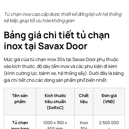
Tủ chạn inox cao cấp được thiết kế đồng bộ với hệ thống
kệ bếp, giúp tối ưu hóa không gian
Bảng giá chi tiết tủ chạn
inox tại Savax Door
Mức giá của tủ chạn inox 304 tại Savax Door phụ thuộc
vào kích thước, độ dày tấm inox và các phụ kiện đi kèm
(kính cường lực, bánh xe, hệ thống sấy). Dưới đây là bảng
giá chi tiết cho các dòng sản phẩm phổ biến nhất:
Tên sản
Kích thước
Chất
Đơn giá
phẩm
tiêu chuẩn
liệu
(VNĐ)
(DxRxC)
Tủ chạn
1000 x 350 x
Inox
2.500.000
inox treo
500 mm
304
–