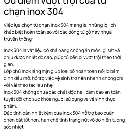
Ưu điểm vượt trội của tủ
chạn inox 304
Việc lựa chọn tủ chạn inox 304 mang lại những lợi ích
khác biệt hoàn toàn so với các dòng tủ gỗ hay nhựa
truyền thống:
Inox 304 là vật liệu có khả năng chống ăn mòn, gỉ sét và
chịu được nhiệt độ cao, giúp tủ bền bỉ vượt trội theo thời
gian.
Lớp phủ inox láng mịn giúp loại bỏ hoàn toàn nỗi lo bám
dính dầu mỡ, hỗ trợ việc vệ sinh trở nên nhanh chóng chỉ
với vài thao tác lau nhẹ.
Inox 304 không chứa các chất độc hại, đảm bảo an toàn
tuyệt đối cho sức khỏe người sử dụng và vệ sinh thực
phẩm.
Đặc tính dẫn nhiệt kém của inox 304 hỗ trợ bảo quản
chén bát tốt hơn, hạn chế tình trạng nứt vỡ do hiện tượng
sốc nhiệt.