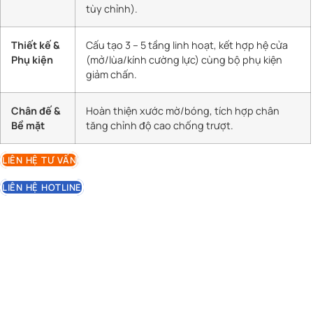
tùy chỉnh).
Thiết kế &
Cấu tạo 3 – 5 tầng linh hoạt, kết hợp hệ cửa
Phụ kiện
(mở/lùa/kính cường lực) cùng bộ phụ kiện
giảm chấn.
Chân đế &
Hoàn thiện xước mờ/bóng, tích hợp chân
Bề mặt
tăng chỉnh độ cao chống trượt.
LIÊN HỆ TƯ VẤN
LIÊN HỆ HOTLINE