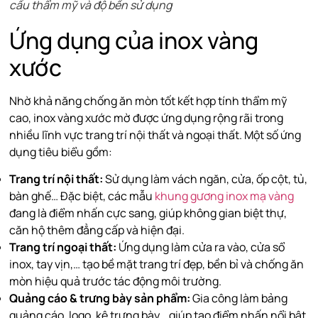
cầu thẩm mỹ và độ bền sử dụng
Ứng dụng của inox vàng
xước
Nhờ khả năng chống ăn mòn tốt kết hợp tính thẩm mỹ
cao, inox vàng xước mờ được ứng dụng rộng rãi trong
nhiều lĩnh vực trang trí nội thất và ngoại thất. Một số ứng
dụng tiêu biểu gồm:
Trang trí nội thất:
Sử dụng làm vách ngăn, cửa, ốp cột, tủ,
bàn ghế… Đặc biệt, các mẫu
khung gương inox mạ vàng
đang là điểm nhấn cực sang, giúp không gian biệt thự,
căn hộ thêm đẳng cấp và hiện đại.
Trang trí ngoại thất:
Ứng dụng làm cửa ra vào, cửa sổ
inox, tay vịn,… tạo bề mặt trang trí đẹp, bền bỉ và chống ăn
mòn hiệu quả trước tác động môi trường.
Quảng cáo & trưng bày sản phẩm:
Gia công làm bảng
quảng cáo, logo, kệ trưng bày… giúp tạo điểm nhấn nổi bật