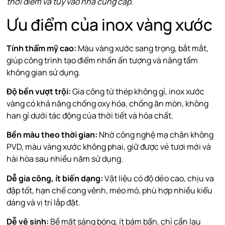
thời điểm và tùy vào nhà cung cấp.
Ưu điểm của inox vàng xước
Tính thẩm mỹ cao:
Màu vàng xước sang trọng, bắt mắt,
giúp công trình tạo điểm nhấn ấn tượng và nâng tầm
không gian sử dụng.
Độ bền vượt trội:
Gia công từ thép không gỉ, inox xước
vàng có khả năng chống oxy hóa, chống ăn mòn, không
han gỉ dưới tác động của thời tiết và hóa chất.
Bền màu theo thời gian:
Nhờ công nghệ mạ chân không
PVD, màu vàng xước không phai, giữ được vẻ tươi mới và
hài hòa sau nhiều năm sử dụng.
Dễ gia công, ít biến dạng:
Vật liệu có độ dẻo cao, chịu va
đập tốt, hạn chế cong vênh, méo mó, phù hợp nhiều kiểu
dáng và vị trí lắp đặt.
Dễ vệ sinh:
Bề mặt sáng bóng, ít bám bẩn, chỉ cần lau