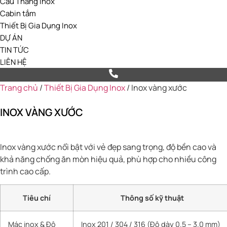
Cầu Thang Inox
Cabin tắm
Thiết Bị Gia Dụng Inox
DỰ ÁN
TIN TỨC
LIÊN HỆ
Trang chủ
/
Thiết Bị Gia Dụng Inox
/ Inox vàng xước
INOX VÀNG XƯỚC
Inox vàng xước nổi bật với vẻ đẹp sang trọng, độ bền cao và
khả năng chống ăn mòn hiệu quả, phù hợp cho nhiều công
trình cao cấp.
Tiêu chí
Thông số kỹ thuật
Mác inox & Độ
Inox 201 / 304 / 316 (Độ dày 0.5 – 3.0 mm)