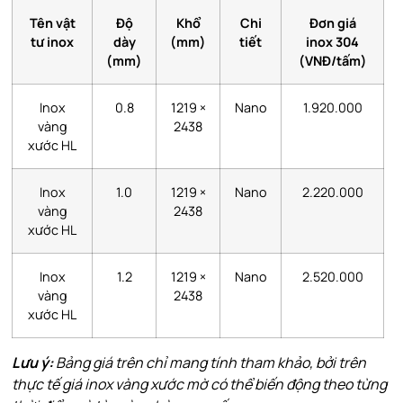
Tên vật
Độ
Khổ
Chi
Đơn giá
tư inox
dày
(mm)
tiết
inox 304
(mm)
(VNĐ/tấm)
Inox
0.8
1219 ×
Nano
1.920.000
vàng
2438
xước HL
Inox
1.0
1219 ×
Nano
2.220.000
vàng
2438
xước HL
Inox
1.2
1219 ×
Nano
2.520.000
vàng
2438
xước HL
Lưu ý:
Bảng giá trên chỉ mang tính tham khảo, bởi trên
thực tế giá inox vàng xước mờ có thể biến động theo từng